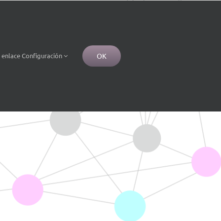
OK
e
enlace
Configuración