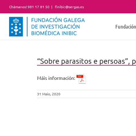
Skip
Chámanos! 981 17 81 50
|
finibic@sergas.es
to
content
Fundació
“Sobre parasitos e persoas”, 
Máis información:
31 Maio, 2020